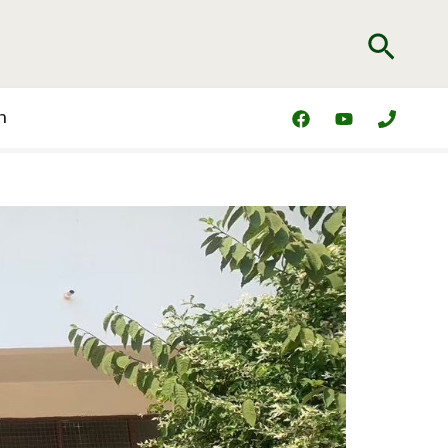
Searc
า