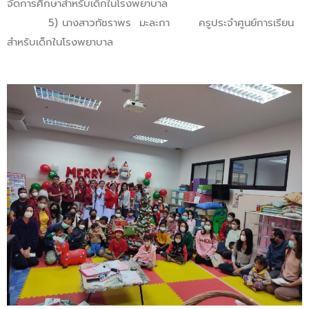
จัดการศึกษาสำหรับเด็กในโรงพยาบาล
5) นางสาวทัชราพร มะละกา ครูประจำศูนย์การเรียน
สำหรับเด็กในโรงพยาบาล